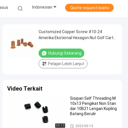
Indonesian
asus
Quote request suatu
Customized Copper Screw #10-24
Amerika Eksternal Hexagon Nut Golf Cart
Aksesoris
Hubungi Sekarang
Pelajari Lebih Lanjut
Video Terkait
Sisipan Self Threading M
10x13 Pengikat Non Stan
dar 10B21 Lengan Kopling
Batang Berulir
Pengikat Non Standar
00:13
2023-05-19