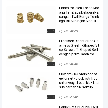
Panas meleleh Tanah Kac
ang Tembaga Delapan Pa
sangan Twill Bunga Temb
aga Ibu Kuningan Masukk
an Kacang Tembaga Injek
si Kacang Tembaga Terk
Pengikat Non Standar
00:14
2025-03-29
elupas
Produsen Disesuaikan St
ainless Steel T-Shaped St
ep Screws T-Shaped Bolt
dengan permukaan mele
ngkung
Pengikat Non Standar
00:13
2024-07-08
Custom 304 stainless st
eel gravity block listrik co
unterweight besi blok khu
sus berbentuk sekrup
Pengikat Non Standar
00:11
2023-12-06
Pabrik Grosir Double Twill