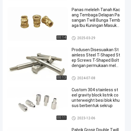
Panas meleleh Tanah Kac
ang Tembaga Delapan Pa
sangan Twill Bunga Temb
aga Ibu Kuningan Masukk
an Kacang Tembaga Injek
si Kacang Tembaga Terk
Pengikat Non Standar
00:14
2025-03-29
elupas
Produsen Disesuaikan St
ainless Steel T-Shaped St
ep Screws T-Shaped Bolt
dengan permukaan mele
ngkung
Pengikat Non Standar
00:13
2024-07-08
Custom 304 stainless st
eel gravity block listrik co
unterweight besi blok khu
sus berbentuk sekrup
Pengikat Non Standar
00:11
2023-12-06
Pabrik Grosir Double Twill