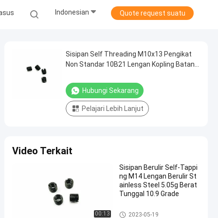
Indonesian
asus
Quote request suatu
Sisipan Self Threading M10x13 Pengikat
Non Standar 10B21 Lengan Kopling Batang
Berulir
Hubungi Sekarang
Pelajari Lebih Lanjut
Video Terkait
Sisipan Berulir Self-Tappi
ng M14 Lengan Berulir St
ainless Steel 5.05g Berat
Tunggal 10.9 Grade
Pengikat Non Standar
00:13
2023-05-19