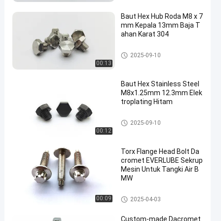
Baut Hex Hub Roda M8 x 7
mm Kepala 13mm Baja T
ahan Karat 304
Baut Hub Roda
2025-09-10
00:13
Baut Hex Stainless Steel
M8x1.25mm 12.3mm Elek
troplating Hitam
Baut Hub Roda
2025-09-10
00:12
Torx Flange Head Bolt Da
cromet EVERLUBE Sekrup
Mesin Untuk Tangki Air B
MW
Baut Hub Roda
00:09
2025-04-03
Custom-made Dacromet