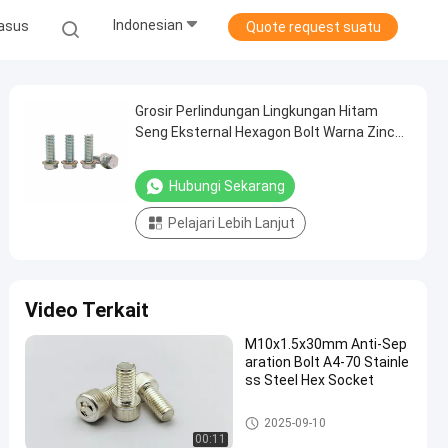
Indonesian
asus
Quote request suatu
Grosir Perlindungan Lingkungan Hitam
Seng Eksternal Hexagon Bolt Warna Zinc
Full Thread Hexagon Head Screw
Hubungi Sekarang
Pelajari Lebih Lanjut
Video Terkait
M10x1.5x30mm Anti-Sep
aration Bolt A4-70 Stainle
ss Steel Hex Socket
Baut Hub Roda
2025-09-10
00:11