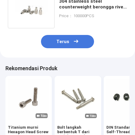
304 stainless steel
counterweight berongga rivet
gravitasi blok konfigurasi blok
Price： 100000PCS
Terus
Rekomendasi Produk
Titanium murni
Bolt langkah
DIN Standar S
Hexagon Head Screw
berbentuk T dari
Self-Threadin