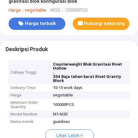
gravitasi blok konfigurasi blok
Harga：negotiable
MOQ：100000PCS
Harga terbaik
Hubungi sekarang
Deskripsi Produk
Counterweight Blok Gravitasi Rivet
Hollow
Cahaya Tinggi
,
304 Baja tahan karat Rivet Gravity
Block
Delivery Time
10-15 work days
Harga
negotiable
Minimum Order
100000PCS
Quantity
Model Number
M1-M20
Nama merek
guanbiao
Lihat Lebih