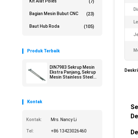
Kit Alat Poles
(7)
Di
Bagian Mesin Bubut CNC
(23)
Le
Baut Hub Roda
(105)
Je
Me
Produk Terbaik
DIN7983 Sekrup Mesin
Deskri
Ekstra Panjang, Sekrup
Mesin Stainless Steel
ODM M6
Kontak
Se
De
Kontak:
Mrs. Nancy Li
Tel:
+86 13423026460
De