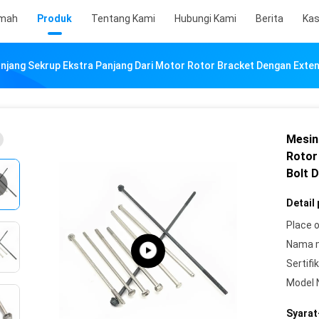
mah
Produk
Tentang Kami
Hubungi Kami
Berita
Ka
njang Sekrup Ekstra Panjang Dari Motor Rotor Bracket Dengan Exte
Mesin
Rotor
Bolt 
Detail
Place o
Nama 
Sertifik
Model 
Syarat