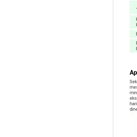
Ap
Sek
mes
min
eks
har
din