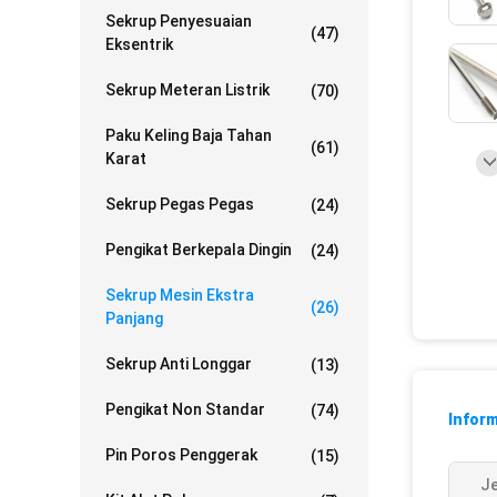
Sekrup Penyesuaian
(47)
Eksentrik
Sekrup Meteran Listrik
(70)
Paku Keling Baja Tahan
(61)
Karat
Sekrup Pegas Pegas
(24)
Pengikat Berkepala Dingin
(24)
Sekrup Mesin Ekstra
(26)
Panjang
Sekrup Anti Longgar
(13)
Pengikat Non Standar
(74)
Inform
Pin Poros Penggerak
(15)
Je