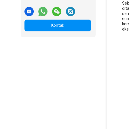
Sek
dit
sem
sup
kam
Kontak
eks