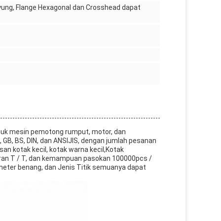
ayung, Flange Hexagonal dan Crosshead dapat
asuk mesin pemotong rumput, motor, dan
O, GB, BS, DIN, dan ANSIJIS, dengan jumlah pesanan
n kotak kecil, kotak warna kecil,Kotak
aran T / T, dan kemampuan pasokan 100000pcs /
meter benang, dan Jenis Titik semuanya dapat