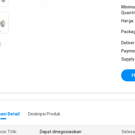
Minim
Quanti
Harga:
Packag
Deliver
Payme
Supply 
H
asi Detail
Deskripsi Produk
nis Titik:
Dapat dinegosiasikan
Selesa