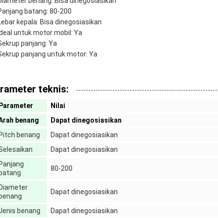
Diameter benang: Bisa dinegosiasikan
Panjang batang: 80-200
Lebar kepala: Bisa dinegosiasikan
Ideal untuk motor mobil: Ya
Sekrup panjang: Ya
Sekrup panjang untuk motor: Ya
rameter teknis:
Parameter
Nilai
Arah benang
Dapat dinegosiasikan
Pitch benang
Dapat dinegosiasikan
Selesaikan
Dapat dinegosiasikan
Panjang
80-200
batang
Diameter
Dapat dinegosiasikan
benang
Jenis benang
Dapat dinegosiasikan