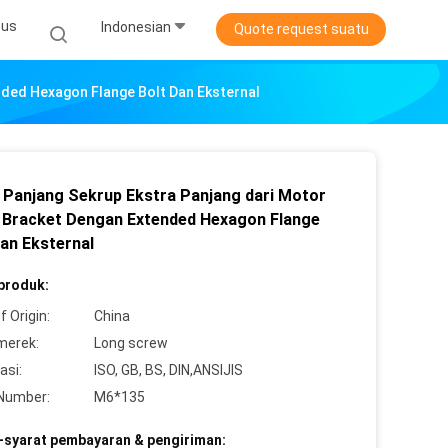
sus
Indonesian
Quote request suatu
nded Hexagon Flange Bolt Dan Eksternal
 Panjang Sekrup Ekstra Panjang dari Motor
 Bracket Dengan Extended Hexagon Flange
Dan Eksternal
 produk:
f Origin:
China
merek:
Long screw
asi:
ISO, GB, BS, DIN,ANSIJIS
Number:
M6*135
-syarat pembayaran & pengiriman: