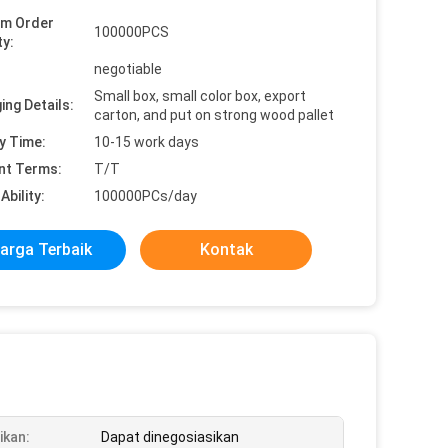
um Order
100000PCS
ty:
negotiable
Small box, small color box, export
ing Details:
carton, and put on strong wood pallet
y Time:
10-15 work days
nt Terms:
T/T
Ability:
100000PCs/day
arga Terbaik
Kontak
ikan:
Dapat dinegosiasikan