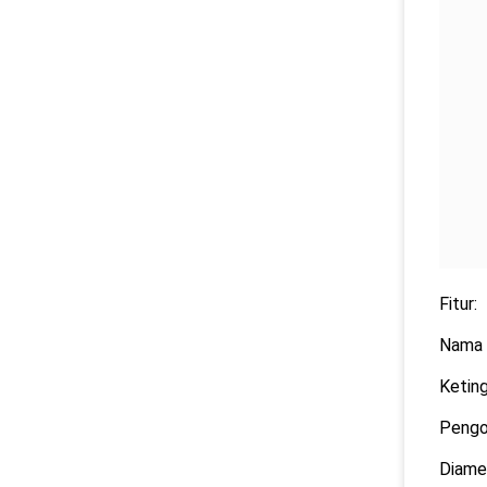
Fitur:
Nama p
Ketin
Pengo
Diame