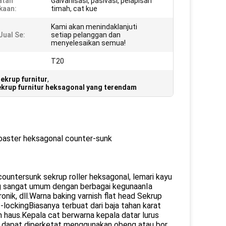
atan
Galvanisasi, pasivasi, pelapisan
kaan:
timah, cat kue
Kami akan menindaklanjuti
Jual Se:
setiap pelanggan dan
menyelesaikan semua!
T20
ekrup furnitur
,
krup furnitur heksagonal yang terendam
 coaster heksagonal counter-sunk
countersunk sekrup roller heksagonal, lemari kayu
ang sangat umum dengan berbagai kegunaanIa
nik, dll.Warna baking varnish flat head Sekrup
-lockingBiasanya terbuat dari baja tahan karat
n haus.Kepala cat berwarna kepala datar lurus
ng dapat diperketat menggunakan obeng atau bor