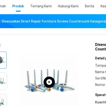
mah
Produk
Tentang Kami
Hubungi Kami
Berita
Ka
Disesuaikan Direct Repair Furniture Screws Countersunk Hexagona
Dises
Count
Detail
Tempat
Nama 
Sertifik
Nomor 
Syarat
Kuanti