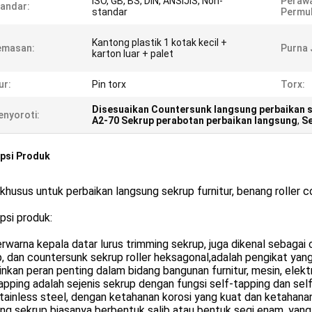
ISO, GB, BS, DIN, ANSIJIS, Non-
Peraw
andar:
standar
Permu
Kantong plastik 1 kotak kecil +
emasan:
Purna 
karton luar + palet
ur:
Pin torx
Torx:
Disesuaikan Countersunk langsung perbaikan s
nyoroti:
A2-70 Sekrup perabotan perbaikan langsung
,
Se
psi Produk
 khusus untuk perbaikan langsung sekrup furnitur, benang roller
psi produk:
rwarna kepala datar lurus trimming sekrup, juga dikenal sebagai 
p, dan countersunk sekrup roller heksagonal,adalah pengikat y
kan peran penting dalam bidang bangunan furnitur, mesin, elektro
apping adalah sejenis sekrup dengan fungsi self-tapping dan self
tainless steel, dengan ketahanan korosi yang kuat dan ketahana
ing sekrup biasanya berbentuk salib atau bentuk segi enam, ya