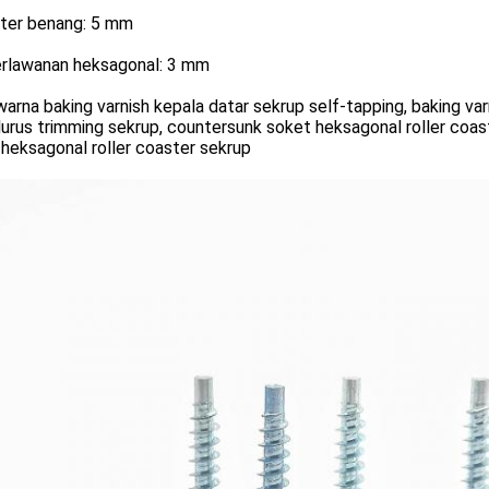
ter benang: 5 mm
berlawanan heksagonal: 3 mm
 warna baking varnish kepala datar sekrup self-tapping, baking var
lurus trimming sekrup, countersunk soket heksagonal roller coas
heksagonal roller coaster sekrup