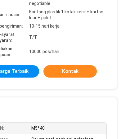
negotiable
Kantong plastik 1 kotak kecil + karton
n rincian:
luar + palet
pengiriman:
10-15 hari kerja
-syarat
T/T
yaran:
diakan
10000 pcs/hari
puan:
arga Terbaik
Kontak
N:
M5*40