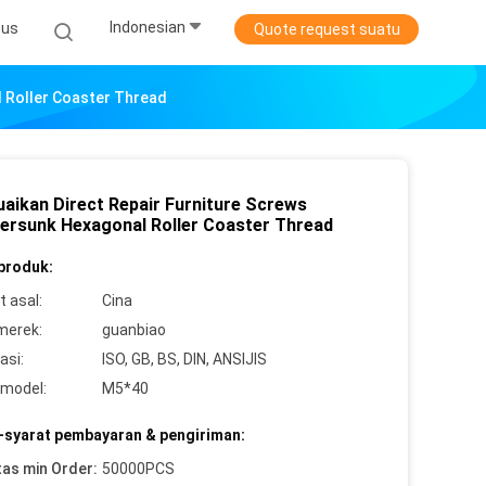
Indonesian
sus
Quote request suatu
l Roller Coaster Thread
uaikan Direct Repair Furniture Screws
ersunk Hexagonal Roller Coaster Thread
 produk:
 asal:
Cina
merek:
guanbiao
asi:
ISO, GB, BS, DIN, ANSIJIS
model:
M5*40
-syarat pembayaran & pengiriman:
tas min Order:
50000PCS