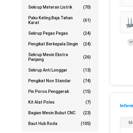
Sekrup Meteran Listrik
(70)
Paku Keling Baja Tahan
(61)
Karat
Sekrup Pegas Pegas
(24)
Pengikat Berkepala Dingin
(24)
Sekrup Mesin Ekstra
(26)
Panjang
Sekrup Anti Longgar
(13)
Pengikat Non Standar
(74)
Pin Poros Penggerak
(15)
Kit Alat Poles
(7)
Inform
Bagian Mesin Bubut CNC
(23)
Ma
Baut Hub Roda
(105)