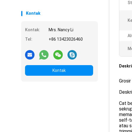
St
Kontak
K
Kontak:
Mrs. Nancy Li
Al
Tel:
+86 13423026460
Me
Deskri
Kontak
Grosir
Deskri
Cat be
sekru
memain
self-t
atau s
trimm