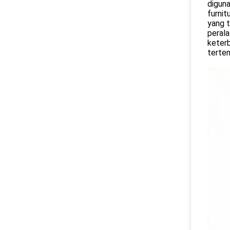
diguna
furnit
yang t
perala
keterb
terten