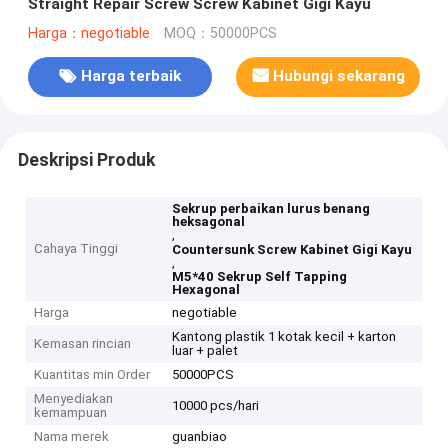
Straight Repair Screw Screw Kabinet Gigi Kayu
Harga：negotiable
MOQ：50000PCS
Harga terbaik
Hubungi sekarang
Deskripsi Produk
Sekrup perbaikan lurus benang
heksagonal
,
Cahaya Tinggi
Countersunk Screw Kabinet Gigi Kayu
,
M5*40 Sekrup Self Tapping
Hexagonal
Harga
negotiable
Kantong plastik 1 kotak kecil + karton
Kemasan rincian
luar + palet
Kuantitas min Order
50000PCS
Menyediakan
10000 pcs/hari
kemampuan
Nama merek
guanbiao