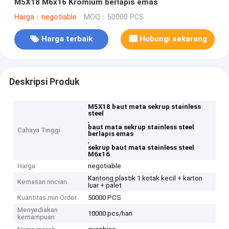
M5X18 M6x16 Kromium berlapis emas
Harga：negotiable
MOQ：50000 PCS
Harga terbaik
Hubungi sekarang
Deskripsi Produk
M5X18 baut mata sekrup stainless
steel
,
baut mata sekrup stainless steel
Cahaya Tinggi
berlapis emas
,
sekrup baut mata stainless steel
M6x16
Harga
negotiable
Kantong plastik 1 kotak kecil + karton
Kemasan rincian
luar + palet
Kuantitas min Order
50000 PCS
Menyediakan
10000 pcs/hari
kemampuan